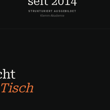
seit 2014
N
STRUKTURIERT AUSGEBILDET
Klemm-Akademie
cht
 Tisch