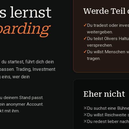
 lernst
Werde Teil
arding
✓
Du tradest oder inves
weitergeben.
✓
Du teilst Olivers Hal
versprechen.
✓
Du willst Menschen wi
tragen.
du startest, führt dich dein
assen. Trading, Investment
 eins, wer dein
Eher nicht
zu deinem Stand passt.
 kein anonymer Account.
✕
Du suchst eine Bühne
t mit ihm.
✕
Du willst Reichweite 
✕
Du redest lieber nac