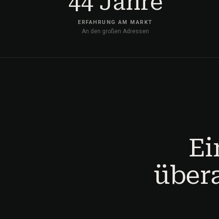
44 Jahre
ERFAHRUNG AM MARKT
An den großen Adressen
Ei
übera