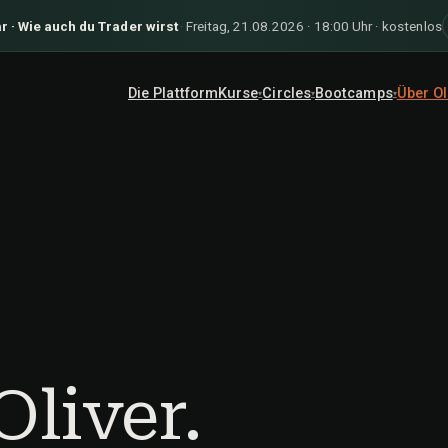
r · Wie auch du Trader wirst
·
Freitag, 21.08.2026 · 18:00 Uhr · kostenlos
Die Plattform
Kurse
Circles
Bootcamps
Über Ol
▾
▾
▾
Oliver.