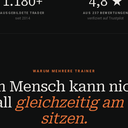
1.180+
4,8 ★
AUSGEBILDETE TRADER
AUS 237 BEWERTUNGE
seit 2014
verifiziert auf Trustpilot
WARUM MEHRERE TRAINER
n Mensch kann ni
ll
gleichzeitig am
sitzen.